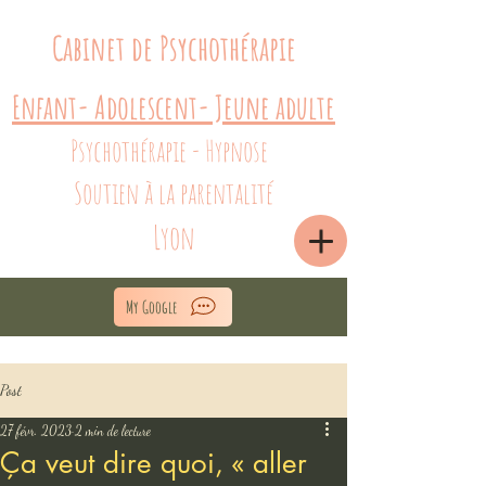
Cabinet d
e Psycho
thér
apie
Enfant- A
dolesc
e
nt
- Jeune adulte
Psychot
hérap
ie
-
Hy
p
n
ose
Soutien à la parentalité
Lyon​
My Google
Post
27 févr. 2023
2 min de lecture
Ça veut dire quoi, « aller