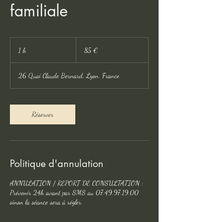
familiale
85
euros
1 h
1
85 €
26 Quai Claude Bernard, Lyon, France
Réserver
Politique d'annulation
ANNULATION / REPORT DE CONSULTATION :
Prévenir 24h avant par SMS au 07.49.97.19.00
sinon la séance sera à régler.