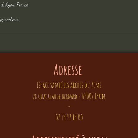
d, Lyon, France
@gmail.com
Adresse
Es
pace
santé les
arches du 7eme
-
69007 Lyon
26 Quai Claude Bernar
d
-
07 49 97 19 00