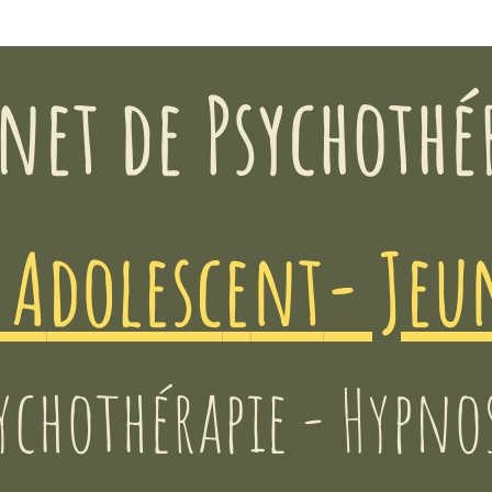
net d
e Psycho
thé
 A
dolesc
e
nt
- Jeu
ychot
hérap
ie
-
Hy
p
n
o