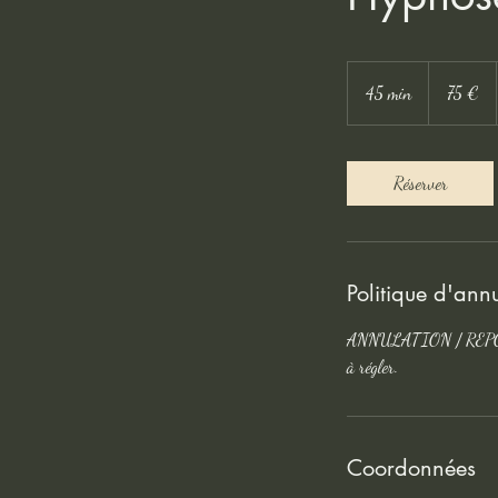
75
euros
45 min
4
75 €
5
m
i
Réserver
n
Politique d'ann
ANNULATION / REPORT
à régler.
Coordonnées