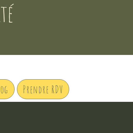
ité
log
Prendre RDV