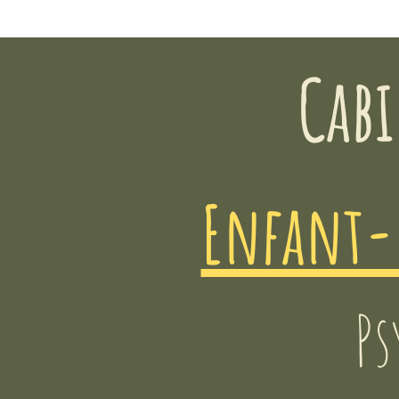
Cabi
Enfant-
Ps