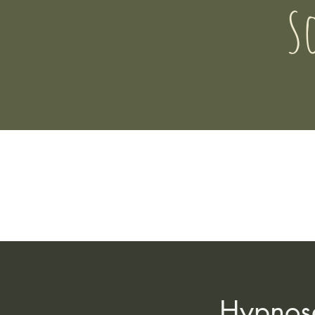
S
Hypnose