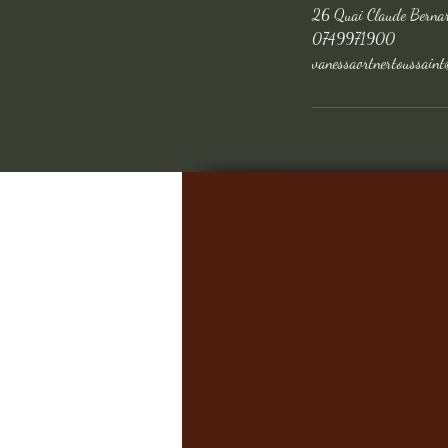
26 Quai Claude Bernar
0749971900
vanessaortnertoussaint