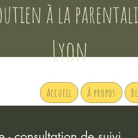
outien à la parental
Lyon​
Accueil
À propos
B
 - consultation de suivi