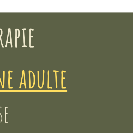
r
apie
ne adulte
se